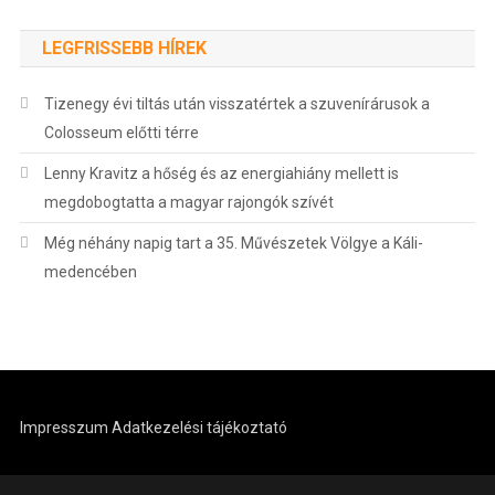
LEGFRISSEBB HÍREK
Tizenegy évi tiltás után visszatértek a szuvenírárusok a
Colosseum előtti térre
Lenny Kravitz a hőség és az energiahiány mellett is
megdobogtatta a magyar rajongók szívét
Még néhány napig tart a 35. Művészetek Völgye a Káli-
medencében
Impresszum
Adatkezelési tájékoztató