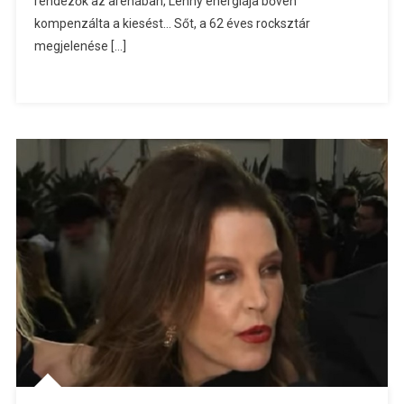
rendezők az arénában, Lenny energiája bőven
kompenzálta a kiesést… Sőt, a 62 éves rocksztár
megjelenése […]