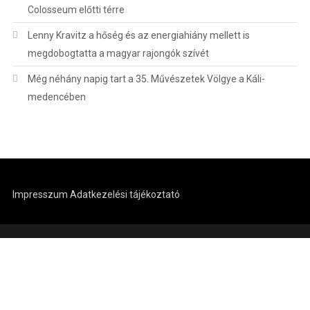
Colosseum előtti térre
Lenny Kravitz a hőség és az energiahiány mellett is
megdobogtatta a magyar rajongók szívét
Még néhány napig tart a 35. Művészetek Völgye a Káli-
medencében
Impresszum
Adatkezelési tájékoztató