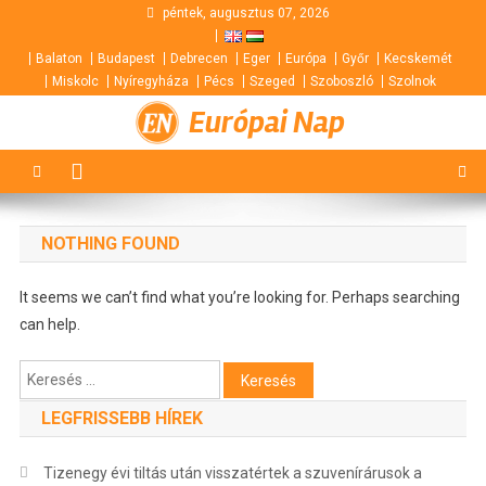
Skip
péntek, augusztus 07, 2026
to
Balaton
Budapest
Debrecen
Eger
Európa
Győr
Kecskemét
content
Miskolc
Nyíregyháza
Pécs
Szeged
Szoboszló
Szolnok
Európai Nap
NOTHING FOUND
It seems we can’t find what you’re looking for. Perhaps searching
can help.
Keresés:
LEGFRISSEBB HÍREK
Tizenegy évi tiltás után visszatértek a szuvenírárusok a