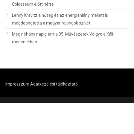
Colosseum előtti térre
Lenny Kravitz a hőség és az energiahiány mellett is
megdobogtatta a magyar rajongók szívét
Még néhány napig tart a 35. Művészetek Völgye a Káli-
medencében
Impresszum
Adatkezelési tájékoztató