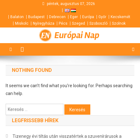
Skip
péntek, augusztus 07, 2026
to
Balaton
Budapest
Debrecen
Eger
Európa
Győr
Kecskemét
content
Miskolc
Nyíregyháza
Pécs
Szeged
Szoboszló
Szolnok
Európai Nap
NOTHING FOUND
It seems we can’t find what you’re looking for. Perhaps searching
can help.
Keresés:
LEGFRISSEBB HÍREK
Tizenegy évi tiltás után visszatértek a szuvenírárusok a