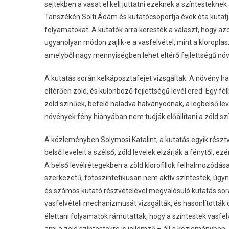
sejtekben a vasat el kell juttatni ezeknek a színtesteknek
Tanszékén Solti Ádám és kutatócsoportja évek óta kutatja
folyamatokat. A kutatók arra keresték a választ, hogy a
ugyanolyan módon zajlik-e a vasfelvétel, mint a kloropla
amelyből nagy mennyiségben lehet eltérő fejlettségű növé
A kutatás során kelkáposztafejet vizsgáltak. A növény h
eltérően zöld, és különböző fejlettségű levél ered. Egy fé
zöld színűek, befelé haladva halványodnak, a legbelső l
növények fény hiányában nem tudják előállítani a zöld szí
A közleményben Solymosi Katalint, a kutatás egyik résztv
belső leveleit a szélső, zöld levelek elzárják a fénytől, ez
A belső levélrétegekben a zöld klorofillok felhalmozódása
szerkezetű, fotoszintetikusan nem aktív színtestek, úgy
és számos kutató részvételével megvalósuló kutatás sorá
vasfelvételi mechanizmusát vizsgálták, és hasonlították 
élettani folyamatok rámutattak, hogy a színtestek vasfel