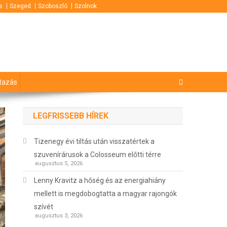
s
Szeged
Szoboszló
Szolnok
tazás
LEGFRISSEBB HÍREK
Tizenegy évi tiltás után visszatértek a
szuvenírárusok a Colosseum előtti térre
augusztus 5, 2026
Lenny Kravitz a hőség és az energiahiány
mellett is megdobogtatta a magyar rajongók
szívét
augusztus 3, 2026