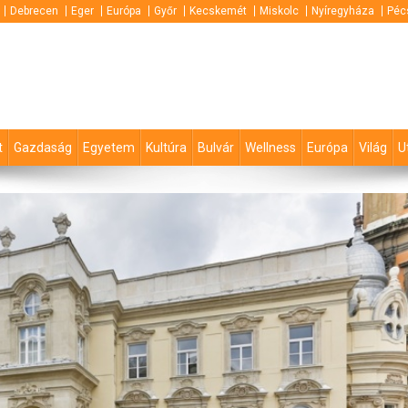
Debrecen
Eger
Európa
Győr
Kecskemét
Miskolc
Nyíregyháza
Péc
t
Gazdaság
Egyetem
Kultúra
Bulvár
Wellness
Európa
Világ
U