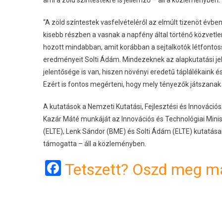
ami a zöld színtestekre is jellemző – áll a közleményben.
“A zöld színtestek vasfelvételéről az elmúlt tizenöt évbe
kisebb részben a vasnak a napfény által történő közvetl
hozott mindabban, amit korábban a sejtalkotók létfontos
eredményeit Solti Ádám. Mindezeknek az alapkutatási je
jelentősége is van, hiszen növényi eredetű táplálékaink 
Ezért is fontos megérteni, hogy mely tényezők játszanak
A kutatások a Nemzeti Kutatási, Fejlesztési és Innovációs
Kazár Máté munkáját az Innovációs és Technológiai Mini
(ELTE), Lenk Sándor (BME) és Solti Ádám (ELTE) kutatás
támogatta – áll a közleményben.
Facebook
Tetszett? Oszd meg má