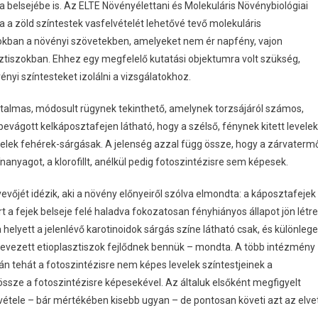
 a belsejébe is. Az ELTE Növényélettani és Molekuláris Növénybiológiai
 a zöld színtestek vasfelvételét lehetővé tevő molekuláris
zokban a növényi szövetekben, amelyeket nem ér napfény, vajon
sztiszokban. Ehhez egy megfelelő kutatási objektumra volt szükség,
nyi színtesteket izolálni a vizsgálatokhoz.
atalmas, módosult rügynek tekinthető, amelynek torzsájáról számos,
lbevágott kelkáposztafejen látható, hogy a szélső, fénynek kitett levelek
evelek fehérek-sárgásak. A jelenség azzal függ össze, hogy a zárvaterm
nanyagot, a klorofillt, anélkül pedig fotoszintézisre sem képesek.
evőjét idézik, aki a növény előnyeiről szólva elmondta: a káposztafejek
ért a fejek belseje felé haladva fokozatosan fényhiányos állapot jön létre
 helyett a jelenlévő karotinoidok sárgás színe látható csak, és különleg
nevezett etioplasztiszok fejlődnek bennük – mondta. A több intézmény
n tehát a fotoszintézisre nem képes levelek színtestjeinek a
össze a fotoszintézisre képesekével. Az általuk elsőként megfigyelt
vétele – bár mértékében kisebb ugyan – de pontosan követi azt az elvet