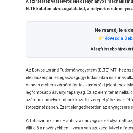
A színtestek vasfelvételének fényhiányos mechanizmusa
ELTE kutatóinak vizsgálatából, amelynek eredményei a
Ne maradj le a d
Kövesd a Deb
A legfrissebb hírekér
Az Eötvös Loránd Tudományegyetem (ELTE) MTI-hez szerd
élelmiszeripari és egészségügyi tudásunkra és annak alka
minden ember számára fontos vasforrást jelentenek. Min
legfontosabb ásványi tápanyag. Ez az elem tehát nélkü
számára, amelyek többek között szerepet játszanak létf
fotoszintézisben. Ezért elengedhetetlen az anyagcsere 
A fotoszintézishez – ahhoz az anyagcsere-folyamathoz, 
állít elő a növényekben – vasra van szükség. Mivel a foto