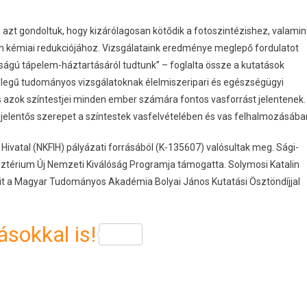
n azt gondoltuk, hogy kizárólagosan kötődik a fotoszintézishez, valamin
en kémiai redukciójához. Vizsgálataink eredménye meglepő fordulatot
ságú tápelem-háztartásáról tudtunk” – foglalta össze a kutatások
llegű tudományos vizsgálatoknak élelmiszeripari és egészségügyi
és azok színtestjei minden ember számára fontos vasforrást jelentenek.
 jelentős szerepet a színtestek vasfelvételében és vas felhalmozásába
 Hivatal (NKFIH) pályázati forrásából (K-135607) valósultak meg. Sági-
sztérium Új Nemzeti Kiválóság Programja támogatta. Solymosi Katalin
ait a Magyar Tudományos Akadémia Bolyai János Kutatási Ösztöndíjjal
sokkal is!