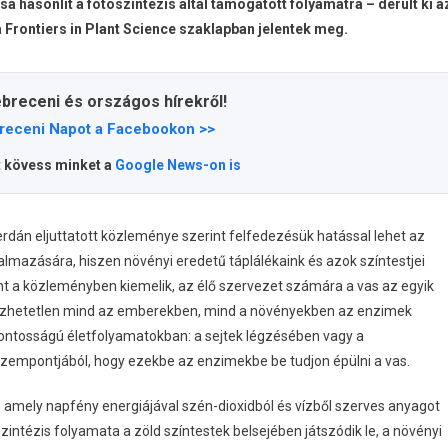
 hasonlít a fotoszintézis által támogatott folyamatra – derült ki a
 Frontiers in Plant Science szaklapban jelentek meg.
ebreceni és országos hírekről!
receni Napot a Facebookon >>
t kövess minket a
Google News-on is
án eljuttatott közleménye szerint felfedezésük hatással lehet az
lmazására, hiszen növényi eredetű táplálékaink és azok színtestjei
t a közleményben kiemelik, az élő szervezet számára a vas az egyik
lözhetetlen mind az emberekben, mind a növényekben az enzimek
ontosságú életfolyamatokban: a sejtek légzésében vagy a
szempontjából, hogy ezekbe az enzimekbe be tudjon épülni a vas.
amely napfény energiájával szén-dioxidból és vízből szerves anyagot
szintézis folyamata a zöld színtestek belsejében játszódik le, a növényi