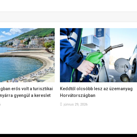
ban erős volt a turisztikai
Keddtől olcsóbb lesz az üzemanyag
 nyárra gyengül a kereslet
Horvátországban
6
június 29, 2026