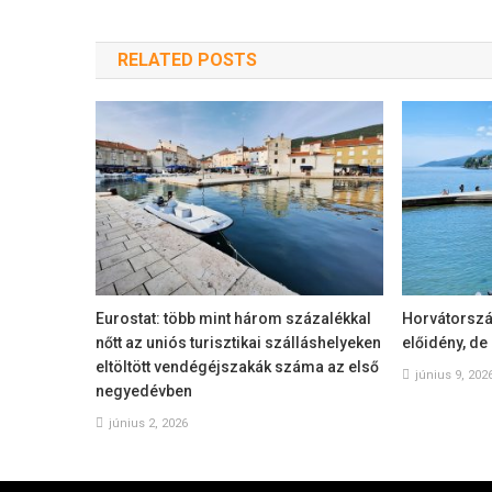
RELATED POSTS
Eurostat: több mint három százalékkal
Horvátország
nőtt az uniós turisztikai szálláshelyeken
előidény, de
eltöltött vendégéjszakák száma az első
június 9, 202
negyedévben
június 2, 2026