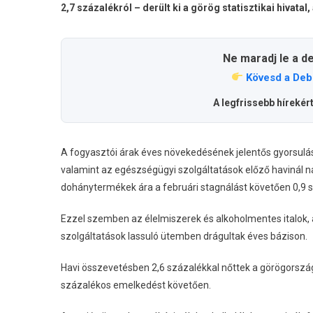
2,7 százalékról – derült ki a görög statisztikai hivat
Ne maradj le a d
Kövesd a Deb
A legfrissebb hírekér
A fogyasztói árak éves növekedésének jelentős gyorsulásá
valamint az egészségügyi szolgáltatások előző havinál n
dohánytermékek ára a februári stagnálást követően 0,9 
Ezzel szemben az élelmiszerek és alkoholmentes italok, a 
szolgáltatások lassuló ütemben drágultak éves bázison.
Havi összevetésben 2,6 százalékkal nőttek a görögország
százalékos emelkedést követően.