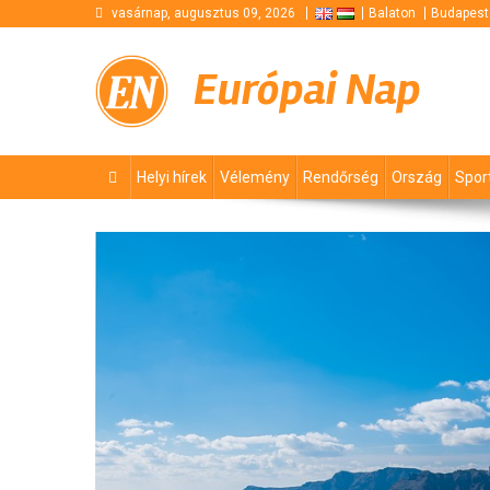
Skip
vasárnap, augusztus 09, 2026
Balaton
Budapest
to
content
Európai Nap
Helyi hírek
Vélemény
Rendőrség
Ország
Spor