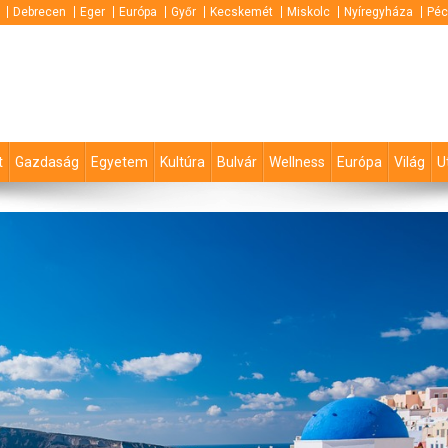
Debrecen
Eger
Európa
Győr
Kecskemét
Miskolc
Nyíregyháza
Péc
t
Gazdaság
Egyetem
Kultúra
Bulvár
Wellness
Európa
Világ
U