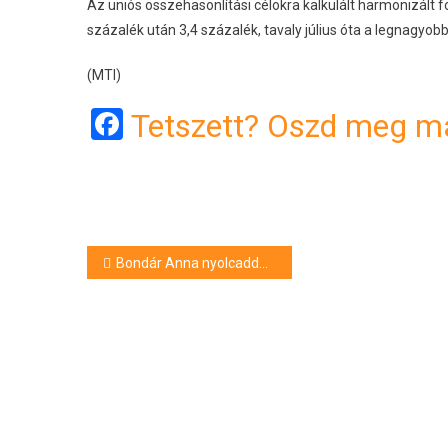
Az uniós összehasonlítási célokra kalkulált harmonizált 
százalék után 3,4 százalék, tavaly július óta a legnagyob
(MTI)
Facebook
Tetszett? Oszd meg má
Bejegyzés
Bondár Anna nyolcaddöntős a roueni tenisztornán
navigáció