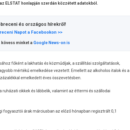
al, az ELSTAT honlapján szerdán közzétett adatokból.
ebreceni és országos hírekről!
receni Napot a Facebookon >>
t kövess minket a
Google News-on is
hoz főként a lakhatás és közműdíjak, a szállítási szolgáltatások,
agyobb mértékű emelkedése vezetett. Emellett az alkoholos italok és a
százalékkal emelkedett éves összevetésben.
ruházati cikkek és lábbelik, valamint az éttermi és szállodai
i fogyasztói árak márciusban az előző hónapban regisztrált 0,1