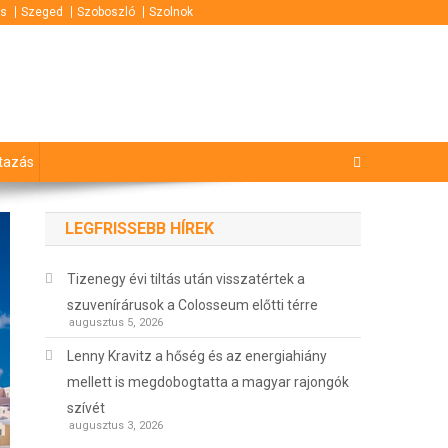
s
Szeged
Szoboszló
Szolnok
tazás
LEGFRISSEBB HÍREK
Tizenegy évi tiltás után visszatértek a
szuvenírárusok a Colosseum előtti térre
augusztus 5, 2026
Lenny Kravitz a hőség és az energiahiány
mellett is megdobogtatta a magyar rajongók
szívét
augusztus 3, 2026