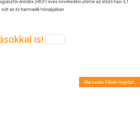
fogyasztói árindex (HICP) éves növekedési üteme az előző havi 3,1
b volt az év harmadik hónapjában.
sokkal is!
Marozsán Fábián legyőzte Cicipaszt a müncheni tenisztornán