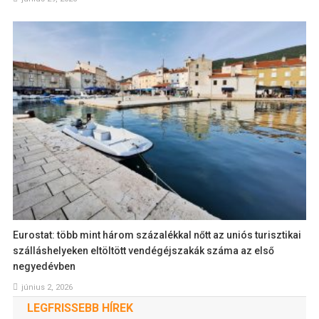
Eurostat: több mint három százalékkal nőtt az uniós turisztikai
szálláshelyeken eltöltött vendégéjszakák száma az első
negyedévben
június 2, 2026
LEGFRISSEBB HÍREK