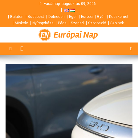
Skip
vasárnap, augusztus 09, 2026
to
Balaton
Budapest
Debrecen
Eger
Európa
Győr
Kecskemét
content
Miskolc
Nyíregyháza
Pécs
Szeged
Szoboszló
Szolnok
Európai Nap