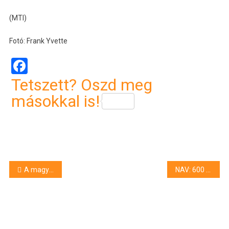
(MTI)
Fotó: Frank Yvette
Facebook
Tetszett? Oszd meg
másokkal is!
Bejegyzés
A magyar turizmus profitálhat a közel-keleti helyzetből
NAV: 600 ezer autós még adós maradt gépjárműadóval
navigáció