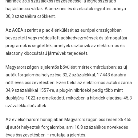
hibridek 38,6 százalékos részesedéssel a legnépszerűbb
hajtáslánccá váltak. A benzines és dízelautók együttes aránya
30,3 százalékra csökkent.
Az ACEA szerint a piac élénkülését az európai országokban
bevezetett vagy módosított adókedvezmények és támogatási
programok is segítették, amelyek ösztönzik az elektromos és
alacsony kibocsátású járművek terjedését.
Magyarországon is jelentős bővülést mértek márciusban: az új
autók forgalomba helyezése 32,2 százalékkal, 17 443 darabra
nőtt éves összevetésben. Ezen belül az elektromos autók száma
34,9 százalékkal 1557-re, a plug-in hibrideké pedig több mint
duplájára, 1022-re emelkedett, miközben a hibridek eladásai 45,3
százalékkal bővültek.
Az év első három hónapjában Magyarországon összesen 36 455
új autót helyeztek forgalomba, ami 10,8 százalékos növekedés
éves összevetésben – mutatja a jelentés.