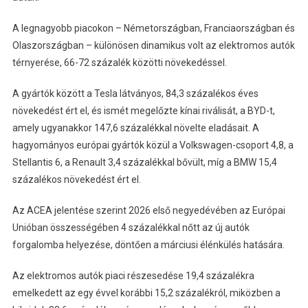
A legnagyobb piacokon – Németországban, Franciaországban és
Olaszországban – különösen dinamikus volt az elektromos autók
térnyerése, 66-72 százalék közötti növekedéssel.
A gyártók között a Tesla látványos, 84,3 százalékos éves
növekedést ért el, és ismét megelőzte kínai riválisát, a BYD-t,
amely ugyanakkor 147,6 százalékkal növelte eladásait. A
hagyományos európai gyártók közül a Volkswagen-csoport 4,8, a
Stellantis 6, a Renault 3,4 százalékkal bővült, míg a BMW 15,4
százalékos növekedést ért el.
Az ACEA jelentése szerint 2026 első negyedévében az Európai
Unióban összességében 4 százalékkal nőtt az új autók
forgalomba helyezése, döntően a márciusi élénkülés hatására.
Az elektromos autók piaci részesedése 19,4 százalékra
emelkedett az egy évvel korábbi 15,2 százalékról, miközben a