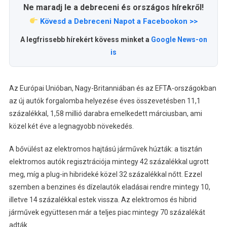
Ne maradj le a debreceni és országos hírekről!
Kövesd a Debreceni Napot a Facebookon >>
A legfrissebb hírekért kövess minket a
Google News-on
is
Az Európai Unióban, Nagy-Britanniában és az EFTA-országokban
az új autók forgalomba helyezése éves összevetésben 11,1
százalékkal, 1,58 millió darabra emelkedett márciusban, ami
közel két éve a legnagyobb növekedés.
A bővülést az elektromos hajtású járművek húzták: a tisztán
elektromos autók regisztrációja mintegy 42 százalékkal ugrott
meg, míg a plug-in hibrideké közel 32 százalékkal nőtt. Ezzel
szemben a benzines és dízelautók eladásai rendre mintegy 10,
illetve 14 százalékkal estek vissza. Az elektromos és hibrid
járművek együttesen már a teljes piac mintegy 70 százalékát
adták.