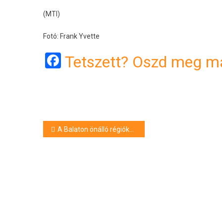
(MTI)
Fotó: Frank Yvette
Facebook
Tetszett? Oszd meg má
Bejegyzés
A Balaton önálló régióként való fejlesztését sürgeti a gazdasági és energetikai miniszterhez írt levelében a Balatoni Kör Egyesület
navigáció