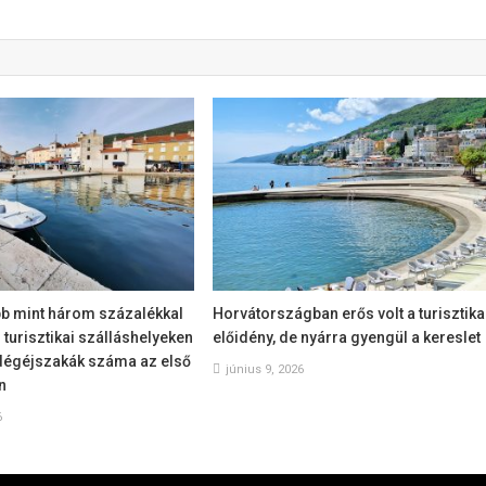
bb mint három százalékkal
Horvátországban erős volt a turisztika
s turisztikai szálláshelyeken
előidény, de nyárra gyengül a kereslet
ndégéjszakák száma az első
június 9, 2026
n
6