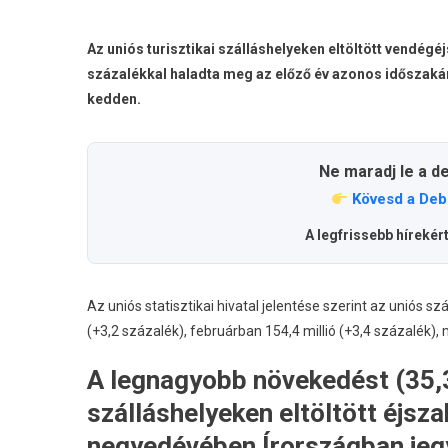
Az uniós turisztikai szálláshelyeken eltöltött vendégé
százalékkal haladta meg az előző év azonos időszakána
kedden.
Ne maradj le a d
Kövesd a Deb
A legfrissebb hírekér
Az uniós statisztikai hivatal jelentése szerint az uniós 
(+3,2 százalék), februárban 154,4 millió (+3,4 százalék), 
A legnagyobb növekedést (35,3 
szálláshelyeken eltöltött éjsz
negyedévében Írországban jegy