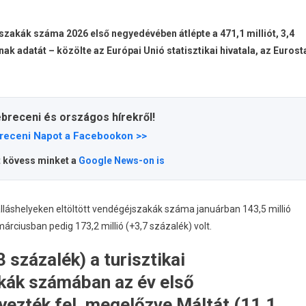
jszakák száma 2026 első negyedévében átlépte a 471,1 milliót, 3,4
k adatát – közölte az Európai Unió statisztikai hivatala, az Eurost
ebreceni és országos hírekről!
receni Napot a Facebookon >>
t kövess minket a
Google News-on is
szálláshelyeken eltöltött vendégéjszakák száma januárban 143,5 millió
márciusban pedig 173,2 millió (+3,7 százalék) volt.
százalék) a turisztikai
akák számában az év első
ezték fel, megelőzve Máltát (11,1