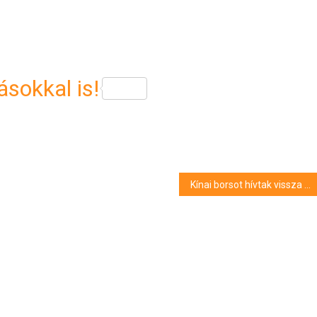
sokkal is!
Kínai borsot hívtak vissza a forgalomból határérték feletti növényvédőszer-maradék tartalom miatt