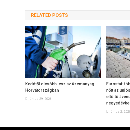
RELATED POSTS
Keddtől olcsóbb lesz az üzemanyag
Eurostat: tö
Horvátországban
nőtt az unió
eltöltött ve
június 29, 2026
negyedévbe
június 2, 202