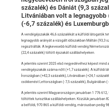
százalék) és Dániát (9,3 száz
Litvániában volt a legnagyobb
(-6,7 százalék) és Luxemburgba
A vendégéjszakák 46,6 százalékát a külföldi látogatók tet
legnagyobb arányát a vizsgált időszakban Máltán (93,3 s
regisztrálták. A legkevesebb külföldi vendég Németorsz
(22,4 százalék) töltött éjszakát szálláshelyeken.
A jelentés szerint 2025 első negyedévéhez képest mind a kü
vendégéjszakák száma nőtt (+1,7 százalék). A külföldi l
Írországban (+42,3 százalék), Litvániában (+24,1 százalé
csökkenést Lettországban (-7,5 százalék), Bulgáriában (-
A jelentés szerint Magyarországon januárban 1 776 612,
töltöttek turisztikai szálláshelyeken. Közülük januárban 8
a belföldi, 970 865 a külföldi vendég, márciusban pedig 984