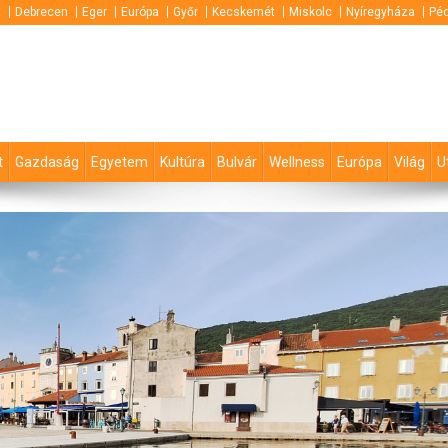
t
Debrecen
Eger
Európa
Győr
Kecskemét
Miskolc
Nyíregyháza
Pé
t
Gazdaság
Egyetem
Kultúra
Bulvár
Wellness
Európa
Világ
U