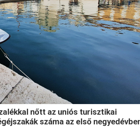
alékkal nőtt az uniós turisztikai
dégéjszakák száma az első negyedévbe