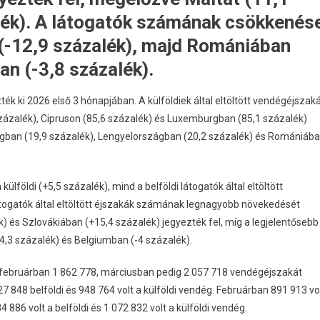
alék). A látogatók számának csökkenés
 (-12,9 százalék), majd Romániában
n (-3,8 százalék).
ték ki 2026 első 3 hónapjában. A külföldiek által eltöltött vendégéjszak
zázalék), Cipruson (85,6 százalék) és Luxemburgban (85,1 százalék)
ágban (19,9 százalék), Lengyelországban (20,2 százalék) és Romániáb
lföldi (+5,5 százalék), mind a belföldi látogatók által eltöltött
átogatók által eltöltött éjszakák számának legnagyobb növekedését
k) és Szlovákiában (+15,4 százalék) jegyezték fel, míg a legjelentősebb
4,3 százalék) és Belgiumban (-4 százalék).
 februárban 1 862 778, márciusban pedig 2 057 718 vendégéjszakát
27 848 belföldi és 948 764 volt a külföldi vendég. Februárban 891 913 vo
 886 volt a belföldi és 1 072 832 volt a külföldi vendég.