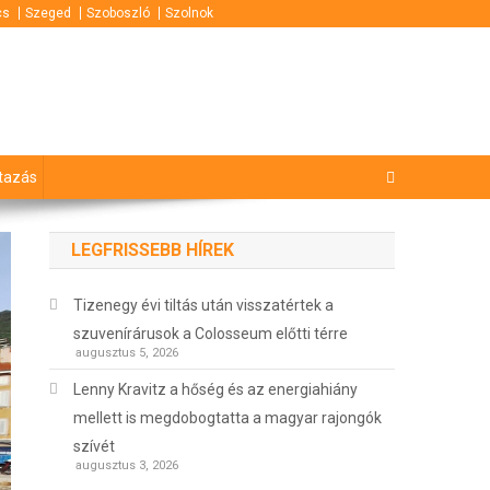
cs
Szeged
Szoboszló
Szolnok
tazás
LEGFRISSEBB HÍREK
Tizenegy évi tiltás után visszatértek a
szuvenírárusok a Colosseum előtti térre
augusztus 5, 2026
Lenny Kravitz a hőség és az energiahiány
mellett is megdobogtatta a magyar rajongók
szívét
augusztus 3, 2026