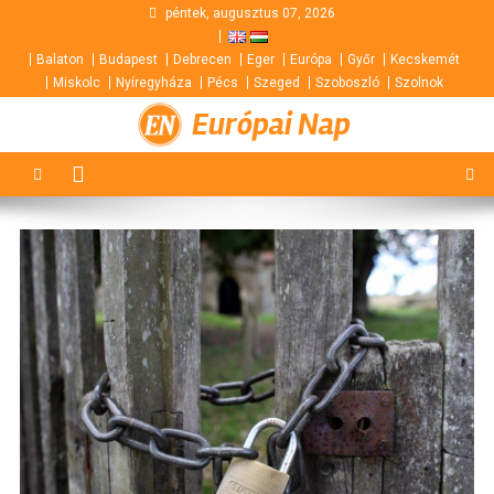
Skip
péntek, augusztus 07, 2026
to
Balaton
Budapest
Debrecen
Eger
Európa
Győr
Kecskemét
content
Miskolc
Nyíregyháza
Pécs
Szeged
Szoboszló
Szolnok
Európai Nap