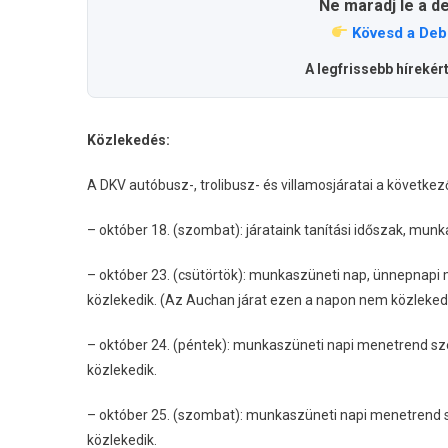
Ne maradj le a d
Kövesd a Deb
A legfrissebb hírekér
Közlekedés:
A DKV autóbusz-, trolibusz- és villamosjáratai a követke
– október 18. (szombat): járataink tanítási időszak, mu
– október 23. (csütörtök): munkaszüneti nap, ünnepnapi 
közlekedik. (Az Auchan járat ezen a napon nem közlekedi
– október 24. (péntek): munkaszüneti napi menetrend szer
közlekedik.
– október 25. (szombat): munkaszüneti napi menetrend sz
közlekedik.