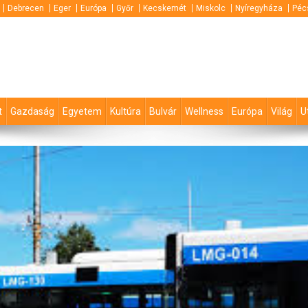
Debrecen
Eger
Európa
Győr
Kecskemét
Miskolc
Nyíregyháza
Péc
t
Gazdaság
Egyetem
Kultúra
Bulvár
Wellness
Európa
Világ
U