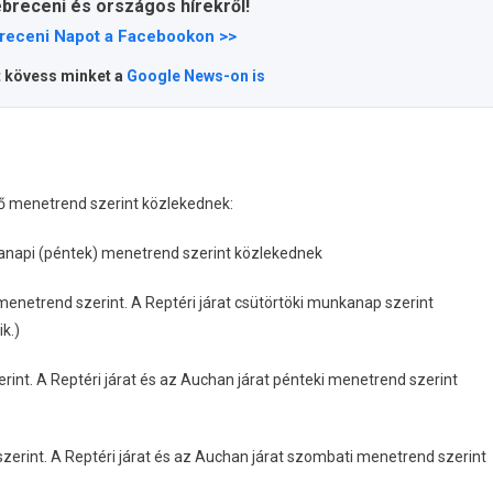
ebreceni és országos hírekről!
receni Napot a Facebookon >>
t kövess minket a
Google News-on is
ző menetrend szerint közlekednek:
nkanapi (péntek) menetrend szerint közlekednek
menetrend szerint. A Reptéri járat csütörtöki munkanap szerint
k.)
int. A Reptéri járat és az Auchan járat pénteki menetrend szerint
erint. A Reptéri járat és az Auchan járat szombati menetrend szerint