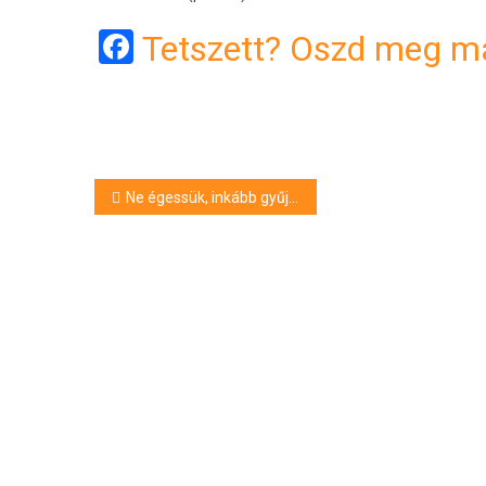
Facebook
Tetszett? Oszd meg má
Bejegyzés
Ne égessük, inkább gyűjtsük össze!
navigáció