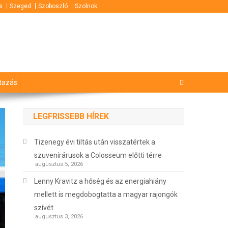
s
Szeged
Szoboszló
Szolnok
tazás
LEGFRISSEBB HÍREK
Tizenegy évi tiltás után visszatértek a
szuvenírárusok a Colosseum előtti térre
augusztus 5, 2026
Lenny Kravitz a hőség és az energiahiány
mellett is megdobogtatta a magyar rajongók
szívét
augusztus 3, 2026