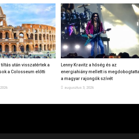
tiltás után visszatértek a
Lenny Kravitz a hőség és az
sok a Colosseum előtti
energiahiány mellett is megdobogtatt
a magyar rajongók szívét
 2026
augusztus 3, 2026