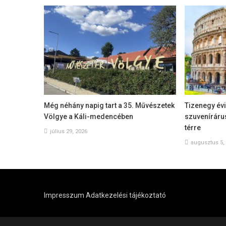
Még néhány napig tart a 35. Művészetek
Tizenegy évi 
Völgye a Káli-medencében
szuveníráru
térre
július 29, 2026
augusztus 5,
Impresszum
Adatkezelési tájékoztató