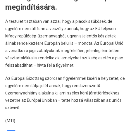
megindítására.
A testület tisztában van azzal, hogy a piacok szűkösek, de
egyelőre nem áll fenn a veszélye annak, hogy az EU teljesen
kifogy repülőgép-üzemanyagból, ugyanis jelentős készletek
állnak rendelkezésre Európán belül is – mondta. Az Európai Unió
a vonatkozó jogszabályoknak megfelelően, jelenleg érintetlen
vésztartalékkal is rendelkezik, amelyeket szükség esetén a piac
felszabadíthat – hívta fel a figyelmet.
Az Európai Bizottság szorosan figyelemmel kíséri a helyzetet, de
egyelőre nem látja jelét annak, hogy rendszerszintű
üzemanyaghiány alakulna ki, ami széles körű járattörlésekhez
vezetne az Európai Unióban – tette hozzá válaszában az uniós
szóvivő.
(MTI)