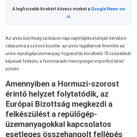
A legfrissebb hírekért kövess minket a
Google News-on
is
Az uniós bizottság szokásos napi sajtótájékoztatóján kérdésre
válaszolva a szóvivő közölte: az uniós tagállamok finomítói az
uniós repülőgépüzemanyag-fogyasztás körülbelül 70 százalékát
képesek fedezni, a fennmaradó mennyiséget importból lehet
pótolni.
Amennyiben a Hormuzi-szorost
érintő helyzet folytatódik, az
Európai Bizottság megkezdi a
felkészülést a repülőgép-
üzemanyagokkal kapcsolatos
esetleges összehangolt fellépés