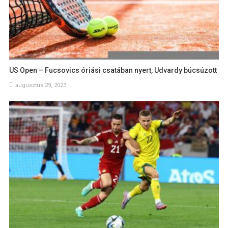
US Open – Fucsovics óriási csatában nyert, Udvardy búcsúzott
augusztus 29, 2023