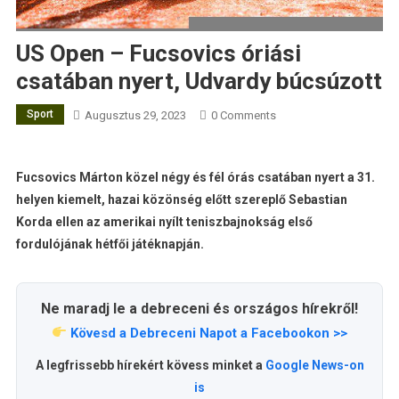
US Open – Fucsovics óriási
csatában nyert, Udvardy búcsúzott
Sport
Augusztus 29, 2023
0 Comments
Fucsovics Márton közel négy és fél órás csatában nyert a 31.
helyen kiemelt, hazai közönség előtt szereplő Sebastian
Korda ellen az amerikai nyílt teniszbajnokság első
fordulójának hétfői játéknapján.
Ne maradj le a debreceni és országos hírekről!
Kövesd a Debreceni Napot a Facebookon >>
A legfrissebb hírekért kövess minket a
Google News-on
is