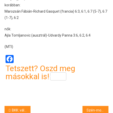
korábban:
Marozsán Fábián-Richard Gasquet (francia) 6:3, 6:1, 6:7 (5-7), 6:7
(1-7), 6:2
nők:
Ajla Tomljanovic (ausztrál)-Udvardy Panna 3:6, 6:2, 6:4
(MTI)
Facebook
Tetszett? Oszd meg
másokkal is!
Bejegyzés
BKK: változik a H6-os HÉV közlekedése az első szeptemberi hétvégén
Szén-monoxid-érzékelő jelzett egy nyíregyházi társasházban