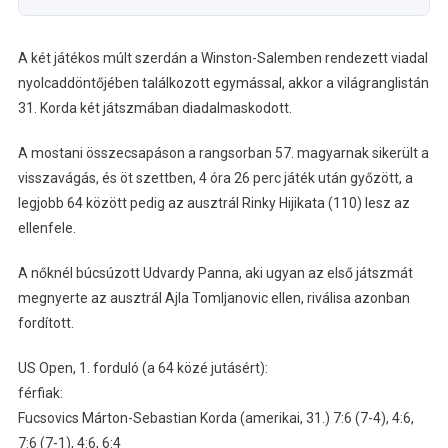
A két játékos múlt szerdán a Winston-Salemben rendezett viadal
nyolcaddöntőjében találkozott egymással, akkor a világranglistán
31. Korda két játszmában diadalmaskodott.
A mostani összecsapáson a rangsorban 57. magyarnak sikerült a
visszavágás, és öt szettben, 4 óra 26 perc játék után győzött, a
legjobb 64 között pedig az ausztrál Rinky Hijikata (110) lesz az
ellenfele.
A nőknél búcsúzott Udvardy Panna, aki ugyan az első játszmát
megnyerte az ausztrál Ajla Tomljanovic ellen, riválisa azonban
fordított.
US Open, 1. forduló (a 64 közé jutásért):
férfiak:
Fucsovics Márton-Sebastian Korda (amerikai, 31.) 7:6 (7-4), 4:6,
7:6 (7-1), 4:6, 6:4