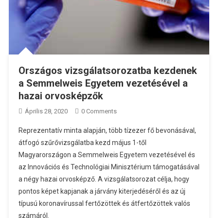
Országos vizsgálatsorozatba kezdenek
a Semmelweis Egyetem vezetésével a
hazai orvosképzők
Április 28, 2020
0 Comments
Reprezentatív minta alapján, több tízezer fő bevonásával,
átfogó szűrővizsgálatba kezd május 1-től
Magyarországon a Semmelweis Egyetem vezetésével és
az Innovációs és Technológiai Minisztérium támogatásával
a négy hazai orvosképző. A vizsgálatsorozat célja, hogy
pontos képet kapjanak a járvány kiterjedéséről és az új
típusú koronavírussal fertőzöttek és átfertőzöttek valós
számáról.