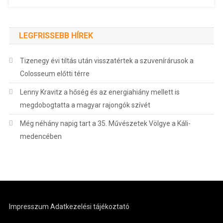
LEGFRISSEBB HÍREK
Tizenegy évi tiltás után visszatértek a szuvenírárusok a
Colosseum előtti térre
Lenny Kravitz a hőség és az energiahiány mellett is
megdobogtatta a magyar rajongók szívét
Még néhány napig tart a 35. Művészetek Völgye a Káli-
medencében
Impresszum
Adatkezelési tájékoztató