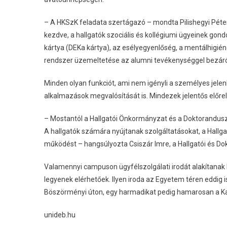
– A HKSzK feladata szertágazó – mondta Pilishegyi Péter
kezdve, a hallgatók szociális és kollégiumi ügyeinek gond
kártya (DEKa kártya), az esélyegyenlőség, a mentálhigién
rendszer üzemeltetése az alumni tevékenységgel bezáról
Minden olyan funkciót, ami nem igényli a személyes jelenl
alkalmazások megvalósítását is. Mindezek jelentős előre
– Mostantól a Hallgatói Önkormányzat és a Doktorandus
A hallgatók számára nyújtanak szolgáltatásokat, a Hallg
működést – hangsúlyozta Csiszár Imre, a Hallgatói és Do
Valamennyi campuson ügyfélszolgálati irodát alakítanak 
legyenek elérhetőek. Ilyen iroda az Egyetem téren eddig 
Böszörményi úton, egy harmadikat pedig hamarosan a Kas
unideb.hu