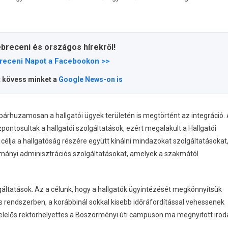
ebreceni és országos hírekről!
receni Napot a Facebookon >>
t kövess minket a
Google News-on is
árhuzamosan a hallgatói ügyek területén is megtörtént az integráció.
ntosultak a hallgatói szolgáltatások, ezért megalakult a Hallgatói
élja a hallgatóság részére együtt kínálni mindazokat szolgáltatásokat
mányi adminisztrációs szolgáltatásokat, amelyek a szakmától
áltatások. Az a célunk, hogy a hallgatók ügyintézését megkönnyítsük
s rendszerben, a korábbinál sokkal kisebb időráfordítással vehessenek
 felelős rektorhelyettes a Böszörményi úti campuson ma megnyitott irod