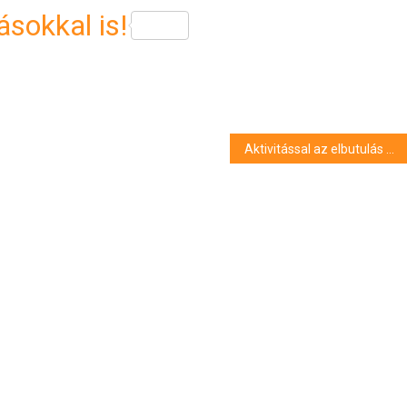
sokkal is!
Aktivitással az elbutulás ellen