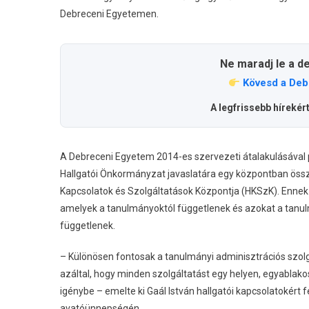
Debreceni Egyetemen.
Ne maradj le a d
Kövesd a Deb
A legfrissebb hírekér
A Debreceni Egyetem 2014-es szervezeti átalakulásával p
Hallgatói Önkormányzat javaslatára egy központban összpo
Kapcsolatok és Szolgáltatások Központja (HKSzK). Ennek c
amelyek a tanulmányoktól függetlenek és azokat a tanul
függetlenek.
– Különösen fontosak a tanulmányi adminisztrációs szolg
azáltal, hogy minden szolgáltatást egy helyen, egyablako
igénybe – emelte ki Gaál István hallgatói kapcsolatokért
avatóünnepségén.