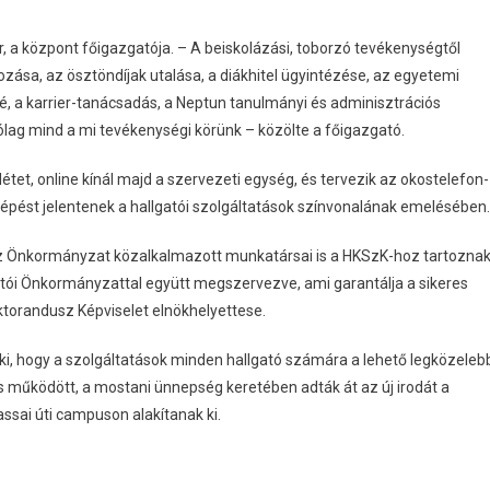
, a központ főigazgatója. – A beiskolázási, toborzó tevékenységtől
ozása, az ösztöndíjak utalása, a diákhitel ügyintézése, az egyetemi
é, a karrier-tanácsadás, a Neptun tanulmányi és adminisztrációs
ag mind a mi tevékenységi körünk – közölte a főigazgató.
étet, online kínál majd a szervezeti egység, és tervezik az okostelefon-
lépést jelentenek a hallgatói szolgáltatások színvonalának emelésében.
z Önkormányzat közalkalmazott munkatársai is a HKSzK-hoz tartoznak
atói Önkormányzattal együtt megszervezve, ami garantálja a sikeres
ktorandusz Képviselet elnökhelyettese.
ki, hogy a szolgáltatások minden hallgató számára a lehető legközeleb
is működött, a mostani ünnepség keretében adták át az új irodát a
sai úti campuson alakítanak ki.