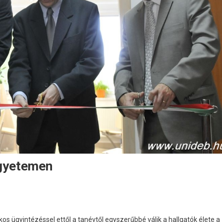
egyetemen
os ügyintézéssel ettől a tanévtől egyszerűbbé válik a hallgatók élete a