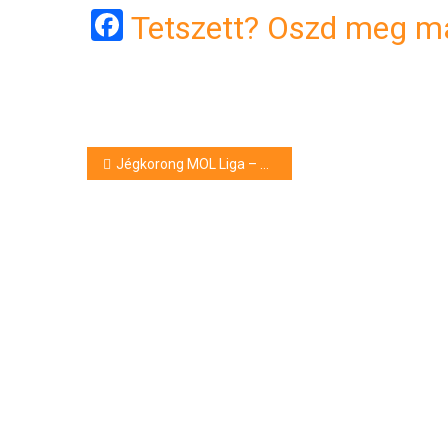
Facebook
Tetszett? Oszd meg má
Bejegyzés
Jégkorong MOL Liga – Debrecen történelmi sikere
navigáció