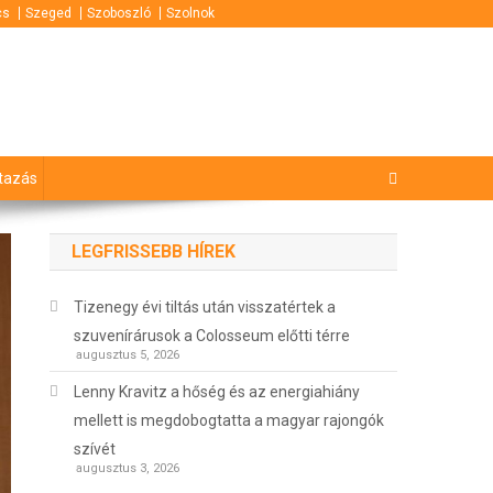
cs
Szeged
Szoboszló
Szolnok
tazás
LEGFRISSEBB HÍREK
Tizenegy évi tiltás után visszatértek a
szuvenírárusok a Colosseum előtti térre
augusztus 5, 2026
Lenny Kravitz a hőség és az energiahiány
mellett is megdobogtatta a magyar rajongók
szívét
augusztus 3, 2026