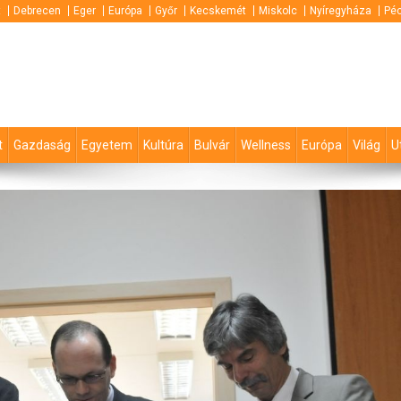
t
Debrecen
Eger
Európa
Győr
Kecskemét
Miskolc
Nyíregyháza
Pé
t
Gazdaság
Egyetem
Kultúra
Bulvár
Wellness
Európa
Világ
U