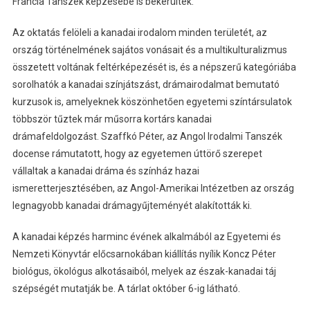
Francia Tanszék képzésébe is bekerültek.
Az oktatás felöleli a kanadai irodalom minden területét, az
ország történelmének sajátos vonásait és a multikulturalizmus
összetett voltának feltérképezését is, és a népszerű kategóriába
sorolhatók a kanadai színjátszást, drámairodalmat bemutató
kurzusok is, amelyeknek köszönhetően egyetemi színtársulatok
többször tűztek már műsorra kortárs kanadai
drámafeldolgozást. Szaffkó Péter, az Angol Irodalmi Tanszék
docense rámutatott, hogy az egyetemen úttörő szerepet
vállaltak a kanadai dráma és színház hazai
ismeretterjesztésében, az Angol-Amerikai Intézetben az ország
legnagyobb kanadai drámagyűjteményét alakították ki.
A kanadai képzés harminc évének alkalmából az Egyetemi és
Nemzeti Könyvtár előcsarnokában kiállítás nyílik Koncz Péter
biológus, ökológus alkotásaiból, melyek az észak-kanadai táj
szépségét mutatják be. A tárlat október 6-ig látható.