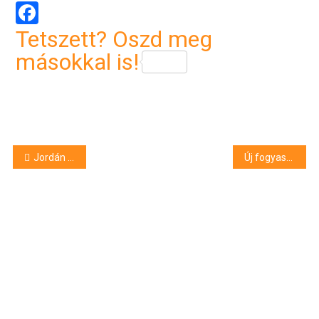
Facebook
Tetszett? Oszd meg
másokkal is!
Bejegyzés
Jordán delegáció az egyetemen
Új fogyasztó a digitális világban
navigáció