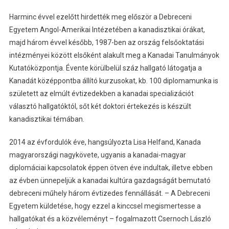
Harminc évvel ezelőtt hirdették meg először a Debreceni
Egyetem Angol-Amerikai Intézetében a kanadisztikai órákat,
majd három évvel később, 1987-ben az ország felsőoktatási
intézményei között elsőként alakult meg a Kanadai Tanulmányok
Kutatóközpontja. Évente körülbelül száz hallgató látogatja a
Kanadát középpontba állító kurzusokat, kb. 100 diplomamunka is
született az elmúlt évtizedekben a kanadai specializációt
választó hallgatóktól, sőt két doktori értekezés is készült
kanadisztikai témában.
2014 az évfordulók éve, hangsúlyozta Lisa Helfand, Kanada
magyarországi nagykövete, ugyanis a kanadai-magyar
diplomáciai kapcsolatok éppen ötven éve indultak, illetve ebben
az évben ünnepeljük a kanadai kultúra gazdagságát bemutató
debreceni műhely három évtizedes fennállását. – A Debreceni
Egyetem küldetése, hogy ezzel a kinccsel megismertesse a
hallgatókat és a közvéleményt – fogalmazott Csernoch László