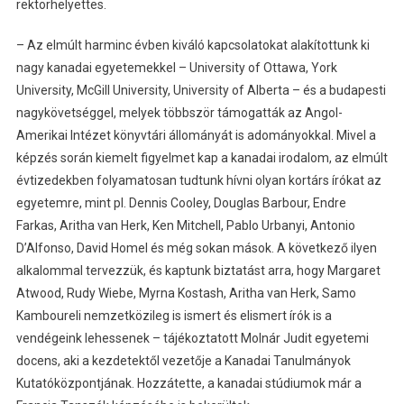
rektorhelyettes.
– Az elmúlt harminc évben kiváló kapcsolatokat alakítottunk ki
nagy kanadai egyetemekkel – University of Ottawa, York
University, McGill University, University of Alberta – és a budapesti
nagykövetséggel, melyek többször támogatták az Angol-
Amerikai Intézet könyvtári állományát is adományokkal. Mivel a
képzés során kiemelt figyelmet kap a kanadai irodalom, az elmúlt
évtizedekben folyamatosan tudtunk hívni olyan kortárs írókat az
egyetemre, mint pl. Dennis Cooley, Douglas Barbour, Endre
Farkas, Aritha van Herk, Ken Mitchell, Pablo Urbanyi, Antonio
D’Alfonso, David Homel és még sokan mások. A következő ilyen
alkalommal tervezzük, és kaptunk biztatást arra, hogy Margaret
Atwood, Rudy Wiebe, Myrna Kostash, Aritha van Herk, Samo
Kamboureli nemzetközileg is ismert és elismert írók is a
vendégeink lehessenek – tájékoztatott Molnár Judit egyetemi
docens, aki a kezdetektől vezetője a Kanadai Tanulmányok
Kutatóközpontjának. Hozzátette, a kanadai stúdiumok már a