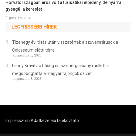
Horvátországban erős volt a turisztikai előidény, de nyárra
gyengül a kereslet
június 9, 2026
LEGFRISSEBB HÍREK
Tizenegy évi tiltás után visszatértek a szuvenírárusok a
Colosseum előtti térre
augusztus 5, 2026
Lenny Kravitz a hőség és az energiahiány mellett is
megdobogtatta a magyar rajongók szívét
augusztus 3, 2026
Impresszum
Adatkezelési tájékoztató