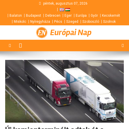
Skip
péntek, augusztus 07, 2026
to
Balaton
Budapest
Debrecen
Eger
Európa
Győr
Kecskemét
content
Miskolc
Nyíregyháza
Pécs
Szeged
Szoboszló
Szolnok
Európai Nap