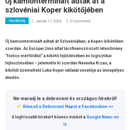
Új kamionterminált adtak át a
szlovéniai Koper kikötőjében
Gazdaság
Január 11, 2024
0 Comments
Új kamionterminált adtak át Szlovéniában, a koperi kikötőben
szerdán. Az Európai Unió által társfinanszírozott létesítmény
“fontos mérföldkő” a kikötő fejlődésében és logisztikai
fejlesztésében – jelentette ki szerdán Nevenka Krzan, a
kikötőt üzemeltető Luka Koper vállalat vezetője az ünnepélyes
átadón.
Ne maradj le a debreceni és országos hírekről!
Kövesd a Debreceni Napot a Facebookon >>
A legfrissebb hírekért kövess minket a
Google News-on
is