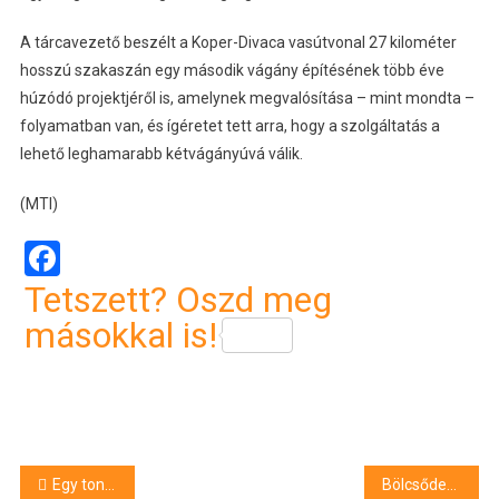
A tárcavezető beszélt a Koper-Divaca vasútvonal 27 kilométer
hosszú szakaszán egy második vágány építésének több éve
húzódó projektjéről is, amelynek megvalósítása – mint mondta –
folyamatban van, és ígéretet tett arra, hogy a szolgáltatás a
lehető leghamarabb kétvágányúvá válik.
(MTI)
Facebook
Tetszett? Oszd meg
másokkal is!
Bejegyzés
Egy tonnánál több kokaint foglaltak le a Szentpéterváron
Bölcsődefejlesztés Szolnokon