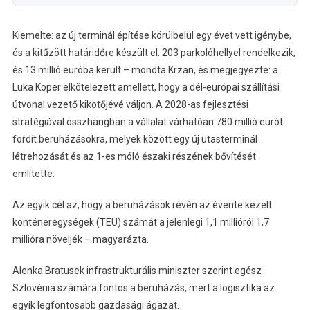
Kiemelte: az új terminál építése körülbelül egy évet vett igénybe,
és a kitűzött határidőre készült el. 203 parkolóhellyel rendelkezik,
és 13 millió euróba került – mondta Krzan, és megjegyezte: a
Luka Koper elkötelezett amellett, hogy a dél-európai szállítási
útvonal vezető kikötőjévé váljon. A 2028-as fejlesztési
stratégiával összhangban a vállalat várhatóan 780 millió eurót
fordít beruházásokra, melyek között egy új utasterminál
létrehozását és az 1-es móló északi részének bővítését
említette.
Az egyik cél az, hogy a beruházások révén az évente kezelt
konténeregységek (TEU) számát a jelenlegi 1,1 millióról 1,7
millióra növeljék – magyarázta.
Alenka Bratusek infrastrukturális miniszter szerint egész
Szlovénia számára fontos a beruházás, mert a logisztika az
egyik legfontosabb gazdasági ágazat.