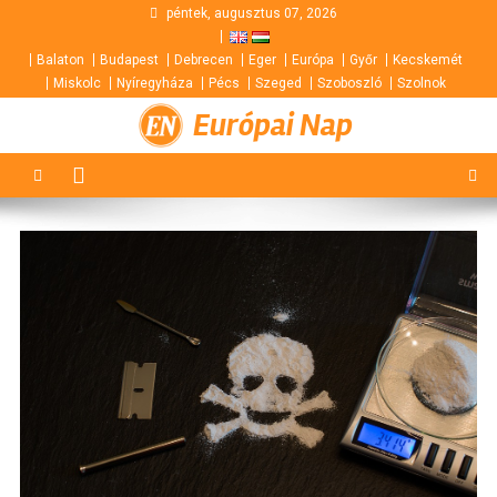
Skip
péntek, augusztus 07, 2026
to
Balaton
Budapest
Debrecen
Eger
Európa
Győr
Kecskemét
content
Miskolc
Nyíregyháza
Pécs
Szeged
Szoboszló
Szolnok
Európai Nap