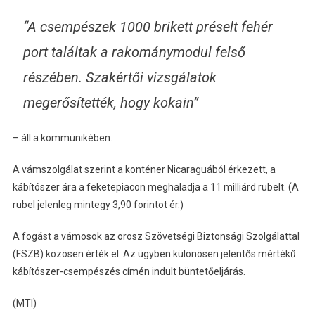
“A csempészek 1000 brikett préselt fehér
port találtak a rakománymodul felső
részében. Szakértői vizsgálatok
megerősítették, hogy kokain”
– áll a kommünikében.
A vámszolgálat szerint a konténer Nicaraguából érkezett, a
kábítószer ára a feketepiacon meghaladja a 11 milliárd rubelt. (A
rubel jelenleg mintegy 3,90 forintot ér.)
A fogást a vámosok az orosz Szövetségi Biztonsági Szolgálattal
(FSZB) közösen érték el. Az ügyben különösen jelentős mértékű
kábítószer-csempészés címén indult büntetőeljárás.
(MTI)