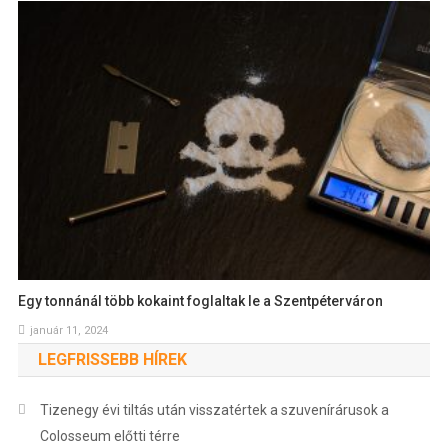
Egy tonnánál több kokaint foglaltak le a Szentpéterváron
január 11, 2024
LEGFRISSEBB HÍREK
Tizenegy évi tiltás után visszatértek a szuvenírárusok a
Colosseum előtti térre