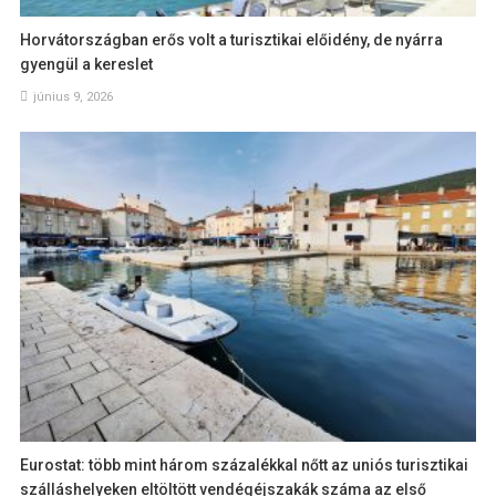
Horvátországban erős volt a turisztikai előidény, de nyárra
gyengül a kereslet
június 9, 2026
Eurostat: több mint három százalékkal nőtt az uniós turisztikai
szálláshelyeken eltöltött vendégéjszakák száma az első