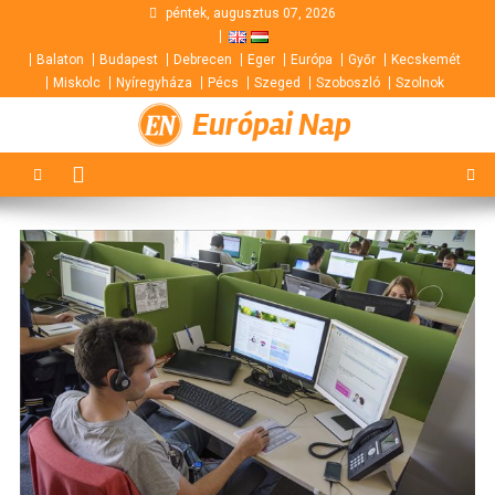
Skip
péntek, augusztus 07, 2026
to
Balaton
Budapest
Debrecen
Eger
Európa
Győr
Kecskemét
content
Miskolc
Nyíregyháza
Pécs
Szeged
Szoboszló
Szolnok
Európai Nap