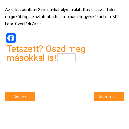
Az új központban 256 munkahelyet alakítottak ki, ezzel 1657
dolgozót foglalkoztatnak a hajdú-bihari megyeszékhelyen. MTI
Fotó: Czeglédi Zsolt
Facebook
Tetszett? Oszd meg
másokkal is!
Bejegyzés
Népi kézműves értékek fesztiválja Debrecenben
Sibalin Flóra bronzérmes!
navigáció