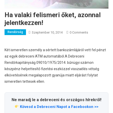
Ha valaki felismeri őket, azonnal
jelentkezzen!
Rendőrség
Szeptember 10, 2014
0 Comments
Két ismeretlen személy a sértett bankszámlájáról vett fel pénzt
az egyik debreceni ATM automatából.
A Debreceni
Rendőrkapitányság 09010/1975/2014. bűnügyi számon
készpénz-helyettesítő fizetési eszközzel visszaélés vétség
elkövetésének megalapozott gyanúja miatt eljárást folytat
ismeretlen tettesek ellen.
Ne maradj le a debreceni és országos hírekről!
Kövesd a Debreceni Napot a Facebookon >>