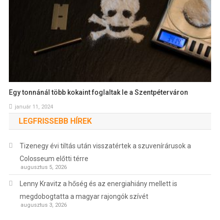
Egy tonnánál több kokaint foglaltak le a Szentpéterváron
január 11, 2024
LEGFRISSEBB HÍREK
Tizenegy évi tiltás után visszatértek a szuvenírárusok a
Colosseum előtti térre
augusztus 5, 2026
Lenny Kravitz a hőség és az energiahiány mellett is
megdobogtatta a magyar rajongók szívét
augusztus 3, 2026