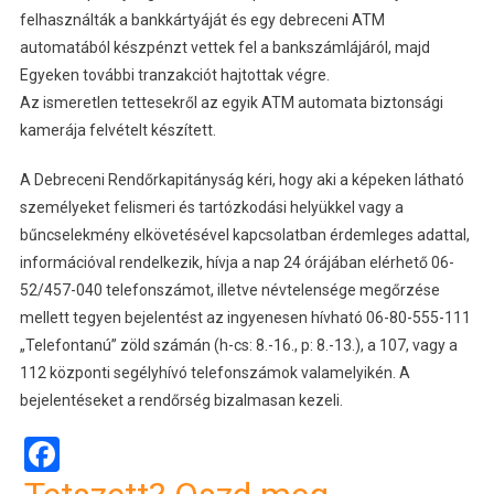
felhasználták a bankkártyáját és egy debreceni ATM
automatából készpénzt vettek fel a bankszámlájáról, majd
Egyeken további tranzakciót hajtottak végre.
Az ismeretlen tettesekről az egyik ATM automata biztonsági
kamerája felvételt készített.
A Debreceni Rendőrkapitányság kéri, hogy aki a képeken látható
személyeket felismeri és tartózkodási helyükkel vagy a
bűncselekmény elkövetésével kapcsolatban érdemleges adattal,
információval rendelkezik, hívja a nap 24 órájában elérhető 06-
52/457-040 telefonszámot, illetve névtelensége megőrzése
mellett tegyen bejelentést az ingyenesen hívható 06-80-555-111
„Telefontanú” zöld számán (h-cs: 8.-16., p: 8.-13.), a 107, vagy a
112 központi segélyhívó telefonszámok valamelyikén. A
bejelentéseket a rendőrség bizalmasan kezeli.
Facebook