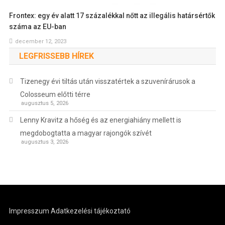
Frontex: egy év alatt 17 százalékkal nőtt az illegális határsértők
száma az EU-ban
december 12, 2023
LEGFRISSEBB HÍREK
Tizenegy évi tiltás után visszatértek a szuvenírárusok a
Colosseum előtti térre
augusztus 5, 2026
Lenny Kravitz a hőség és az energiahiány mellett is
megdobogtatta a magyar rajongók szívét
augusztus 3, 2026
Impresszum
Adatkezelési tájékoztató