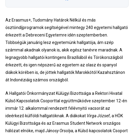
Az Erasmus+, Tudomány Határok Nélkül és más
ösztöndíjprogramok segítségével mintegy 240 egyetemi hallgató
érkezett a Debreceni Egyetemre idén szeptemberben.
Többségük januárig lesz egyetemünk hallgatója, ám szép
számmal akadnak olyanok is, akik egész tanévre maradnak. A
legnagyobb hallgatói kontingens Brazíliából és Törökországból
érkezett, és igen népszerű az egyetem az olasz és spanyol
diákok körében is, de jöttek hallgatók Marokkótól Kazahsztánon
át Indonéziáig számos országból.
A Hallgatói Önkormányzat Külügyi Bizottsága a Rektori Hivatal
Külső Kapcsolatok Csoporttal együttműködve szeptember 12-én
immár 12. alkalommal rendezett félévnyitó vacsorát az
ideérkező külföldi hallgatóknak. A diákokat
Virga József
, a HÖK
Külügyi Bizottsága és az Erasmus Student Network országos
hálózat elnöke, majd
Jánosy Orsolya
, a Külső kapcsolatok Csoport