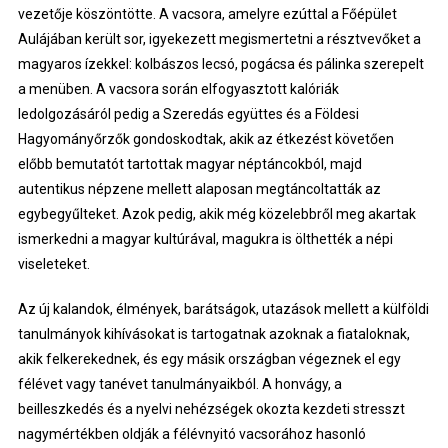
vezetője köszöntötte. A vacsora, amelyre ezúttal a Főépület
Aulájában került sor, igyekezett megismertetni a résztvevőket a
magyaros ízekkel: kolbászos lecsó, pogácsa és pálinka szerepelt
a menüben. A vacsora során elfogyasztott kalóriák
ledolgozásáról pedig a Szeredás együttes és a Földesi
Hagyományőrzők gondoskodtak, akik az étkezést követően
előbb bemutatót tartottak magyar néptáncokból, majd
autentikus népzene mellett alaposan megtáncoltatták az
egybegyűlteket. Azok pedig, akik még közelebbről meg akartak
ismerkedni a magyar kultúrával, magukra is ölthették a népi
viseleteket.
Az új kalandok, élmények, barátságok, utazások mellett a külföldi
tanulmányok kihívásokat is tartogatnak azoknak a fiataloknak,
akik felkerekednek, és egy másik országban végeznek el egy
félévet vagy tanévet tanulmányaikból. A honvágy, a
beilleszkedés és a nyelvi nehézségek okozta kezdeti stresszt
nagymértékben oldják a félévnyitó vacsorához hasonló