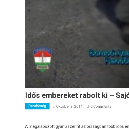
Idős embereket rabolt ki – Sa
Rendőrség
Október 3, 2014
0 Comments
A megalapozott gyanú szerint az országban több idős emb