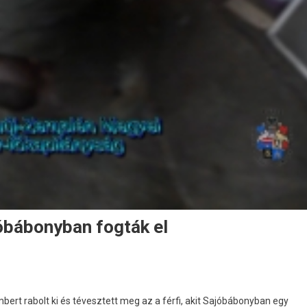
jóbábonyban fogták el
ert rabolt ki és tévesztett meg az a férfi, akit Sajóbábonyban egy