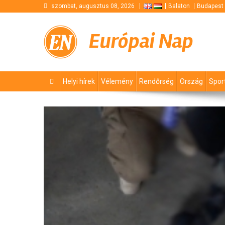
Skip
szombat, augusztus 08, 2026
Balaton
Budapest
to
content
Európai Nap
Helyi hírek
Vélemény
Rendőrség
Ország
Spor