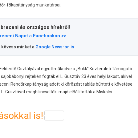
dőr-főkapitányság munkatársai.
ebreceni és országos hírekről!
receni Napot a Facebookon >>
t kövess minket a
Google News-on is
lderítő Osztályával együttműködve a „Bükk” Közterületi Támogató
ajóbábonyi rejtekén fogták el L. Gusztáv 23 éves helyi lakost, akivel
eni Rendőrkapitányság adott ki körözést rablás bűntett elkövetése
L. Gusztávot megbilincselték, majd előállították a Miskolci
sokkal is!