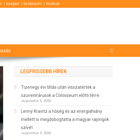
s
Szeged
Szoboszló
Szolnok
tazás
LEGFRISSEBB HÍREK
Tizenegy évi tiltás után visszatértek a
szuvenírárusok a Colosseum előtti térre
augusztus 5, 2026
Lenny Kravitz a hőség és az energiahiány
mellett is megdobogtatta a magyar rajongók
szívét
augusztus 3, 2026