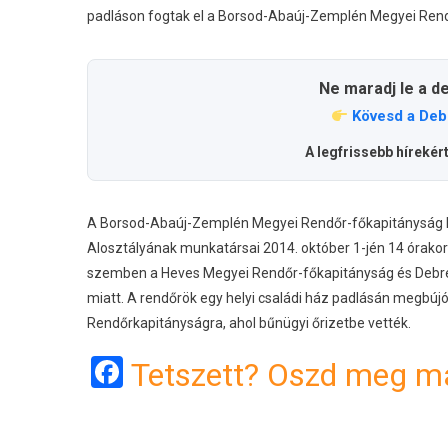
padláson fogtak el a Borsod-Abaúj-Zemplén Megyei Ren
Ne maradj le a d
Kövesd a Deb
A legfrissebb hírekér
A Borsod-Abaúj-Zemplén Megyei Rendőr-főkapitányság Fe
Alosztályának munkatársai 2014. október 1-jén 14 órakor s
szemben a Heves Megyei Rendőr-főkapitányság és Debrec
miatt. A rendőrök egy helyi családi ház padlásán megbújó 
Rendőrkapitányságra, ahol bűnügyi őrizetbe vették.
Facebook
Tetszett? Oszd meg má