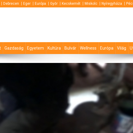
Debrecen
Eger
Európa
Győr
Kecskemét
Miskolc
Nyíregyháza
Péc
t
Gazdaság
Egyetem
Kultúra
Bulvár
Wellness
Európa
Világ
U