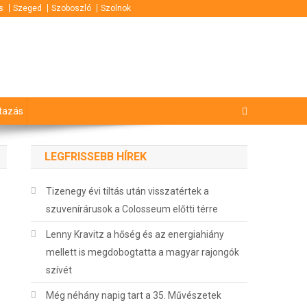
s
Szeged
Szoboszló
Szolnok
tazás
LEGFRISSEBB HÍREK
Tizenegy évi tiltás után visszatértek a
szuvenírárusok a Colosseum előtti térre
Lenny Kravitz a hőség és az energiahiány
mellett is megdobogtatta a magyar rajongók
szívét
Még néhány napig tart a 35. Művészetek