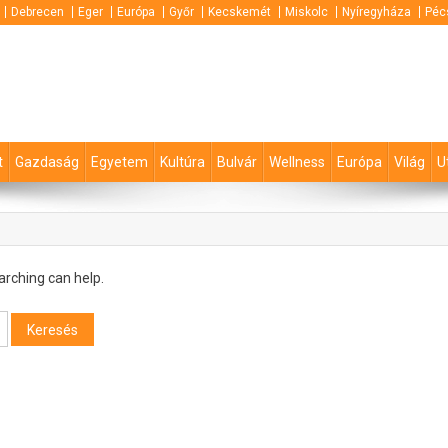
Debrecen
Eger
Európa
Győr
Kecskemét
Miskolc
Nyíregyháza
Péc
t
Gazdaság
Egyetem
Kultúra
Bulvár
Wellness
Európa
Világ
U
arching can help.