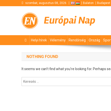
Skip
szombat, augusztus 08, 2026
Balaton
Budapest
to
content
Európai Nap
Helyi hírek
Vélemény
Rendőrség
Ország
Spor
NOTHING FOUND
It seems we can’t find what you’re looking for. Perhaps se
Keresés: