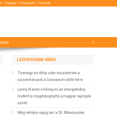
s
Szeged
Szoboszló
Szolnok
tazás
LEGFRISSEBB HÍREK
Tizenegy évi tiltás után visszatértek a
szuvenírárusok a Colosseum előtti térre
Lenny Kravitz a hőség és az energiahiány
mellett is megdobogtatta a magyar rajongók
szívét
Még néhány napig tart a 35. Művészetek