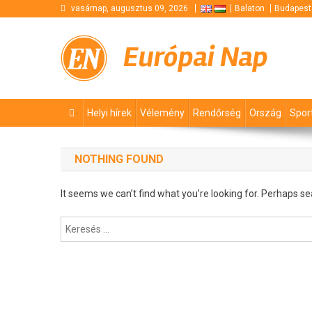
Skip
vasárnap, augusztus 09, 2026
Balaton
Budapest
to
content
Európai Nap
Helyi hírek
Vélemény
Rendőrség
Ország
Spor
NOTHING FOUND
It seems we can’t find what you’re looking for. Perhaps se
Keresés: