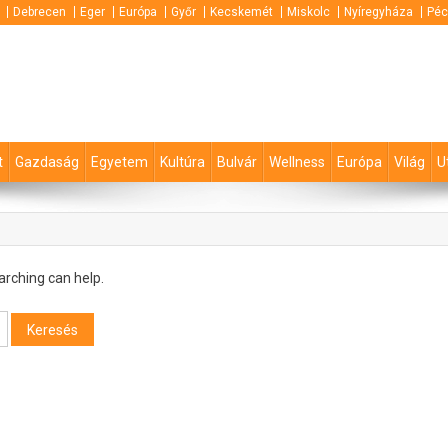
Debrecen
Eger
Európa
Győr
Kecskemét
Miskolc
Nyíregyháza
Péc
t
Gazdaság
Egyetem
Kultúra
Bulvár
Wellness
Európa
Világ
U
arching can help.