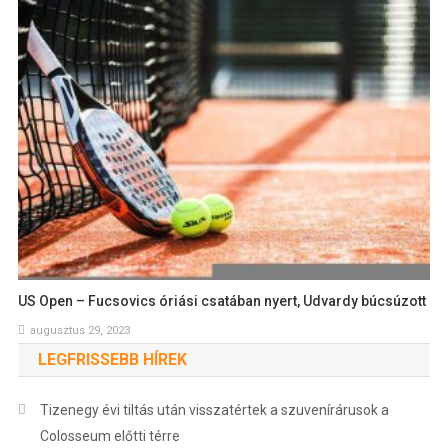
US Open – Fucsovics óriási csatában nyert, Udvardy búcsúzott
augusztus 29, 2023
LEGFRISSEBB HÍREK
Tizenegy évi tiltás után visszatértek a szuvenírárusok a
Colosseum előtti térre