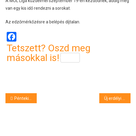
A MOL Liga küzdelmei szeptember 19-én kezdődnek, addig még
van egy kis idő rendezni a sorokat.
Az edzőmérkőzésre a belépés díjtalan.
Facebook
Tetszett? Oszd meg
másokkal is!
Bejegyzés
Pénteki buliajánló
Új erdélyi földikutya-populáció a bagaméri Malom-gáton
navigáció