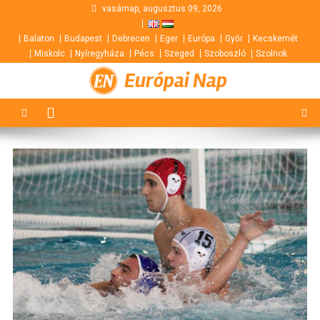
Skip
vasárnap, augusztus 09, 2026
to
Balaton
Budapest
Debrecen
Eger
Európa
Győr
Kecskemét
content
Miskolc
Nyíregyháza
Pécs
Szeged
Szoboszló
Szolnok
Európai Nap