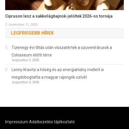
Cipruson lesz a sakkvilágbajnok-jelöltek 2026-os tornája
november 11, 2025
LEGFRISSEBB HÍREK
Tizenegy évi tiltás után visszatértek a szuvenírárusok a
Colosseum előtti térre
augusztus 5, 2026
Lenny Kravitz a hőség és az energiahiány mellett is
megdobogtatta a magyar rajongók szívét
augusztus 3, 2026
Impresszum
Adatkezelési tájékoztató