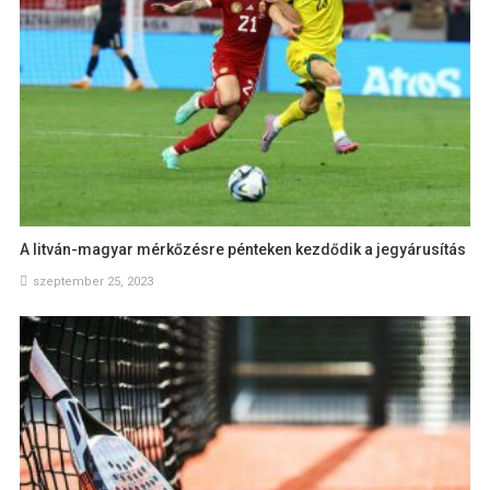
A litván-magyar mérkőzésre pénteken kezdődik a jegyárusítás
szeptember 25, 2023