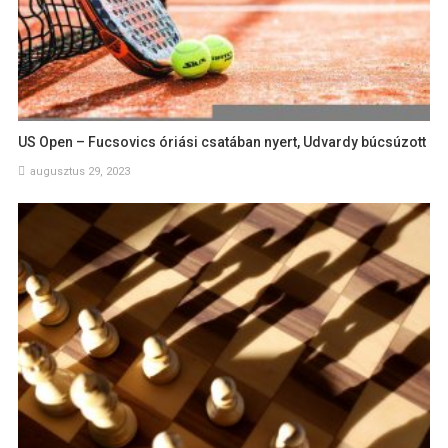
US Open – Fucsovics óriási csatában nyert, Udvardy búcsúzott
augusztus 29, 2023