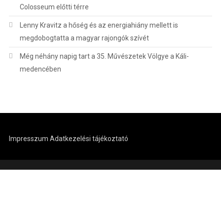
Colosseum előtti térre
Lenny Kravitz a hőség és az energiahiány mellett is
megdobogtatta a magyar rajongók szívét
Még néhány napig tart a 35. Művészetek Völgye a Káli-
medencében
Impresszum
Adatkezelési tájékoztató