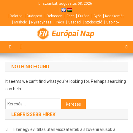
Skip
szombat, augusztus 08, 2026
to
Balaton
Budapest
Debrecen
Eger
Európa
Győr
Kecskemét
content
Miskolc
Nyíregyháza
Pécs
Szeged
Szoboszló
Szolnok
Európai Nap
NOTHING FOUND
It seems we can’t find what you’re looking for. Perhaps searching
can help.
Keresés:
LEGFRISSEBB HÍREK
Tizenegy évi tiltás után visszatértek a szuvenírárusok a