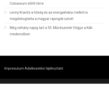
Colosseum előtti térre
Lenny Kravitz a hőség és az energiahiány mellett is
megdobogtatta a magyar rajongók szívét
Még néhány napig tart a 35. Művészetek Völgye a Káli-
medencében
Impresszum
Adatkezelési tájékoztató