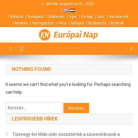
Skip
péntek, augusztus 07, 2026
to
Balaton
Budapest
Debrecen
Eger
Európa
Győr
Kecskemét
content
Miskolc
Nyíregyháza
Pécs
Szeged
Szoboszló
Szolnok
Európai Nap
NOTHING FOUND
It seems we can’t find what you’re looking for. Perhaps searching
can help.
Keresés:
LEGFRISSEBB HÍREK
Tizenegy évi tiltás után visszatértek a szuvenírárusok a