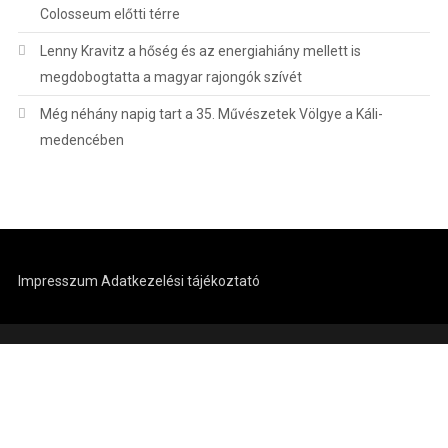
Colosseum előtti térre
Lenny Kravitz a hőség és az energiahiány mellett is
megdobogtatta a magyar rajongók szívét
Még néhány napig tart a 35. Művészetek Völgye a Káli-
medencében
Impresszum
Adatkezelési tájékoztató