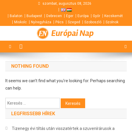
Skip
szombat, augusztus 08, 2026
to
Balaton
Budapest
Debrecen
Eger
Európa
Győr
Kecskemét
content
Miskolc
Nyíregyháza
Pécs
Szeged
Szoboszló
Szolnok
Európai Nap
NOTHING FOUND
It seems we can’t find what you’re looking for. Perhaps searching
can help.
Keresés:
LEGFRISSEBB HÍREK
Tizenegy évi tiltás után visszatértek a szuvenírárusok a