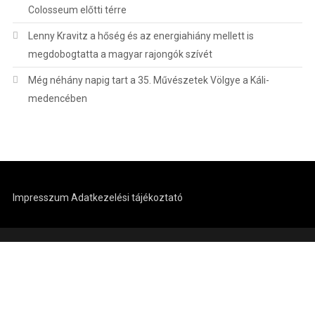
Colosseum előtti térre
Lenny Kravitz a hőség és az energiahiány mellett is
megdobogtatta a magyar rajongók szívét
Még néhány napig tart a 35. Művészetek Völgye a Káli-
medencében
Impresszum
Adatkezelési tájékoztató