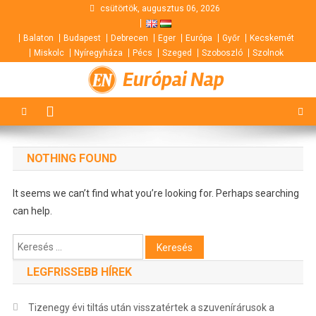
Skip
csütörtök, augusztus 06, 2026
to
Balaton
Budapest
Debrecen
Eger
Európa
Győr
Kecskemét
content
Miskolc
Nyíregyháza
Pécs
Szeged
Szoboszló
Szolnok
Európai Nap
NOTHING FOUND
It seems we can’t find what you’re looking for. Perhaps searching
can help.
Keresés:
LEGFRISSEBB HÍREK
Tizenegy évi tiltás után visszatértek a szuvenírárusok a