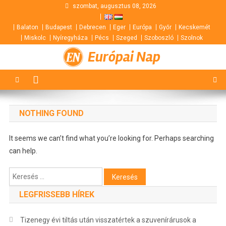
Skip
szombat, augusztus 08, 2026
to
Balaton
Budapest
Debrecen
Eger
Európa
Győr
Kecskemét
content
Miskolc
Nyíregyháza
Pécs
Szeged
Szoboszló
Szolnok
Európai Nap
NOTHING FOUND
It seems we can’t find what you’re looking for. Perhaps searching
can help.
Keresés:
LEGFRISSEBB HÍREK
Tizenegy évi tiltás után visszatértek a szuvenírárusok a