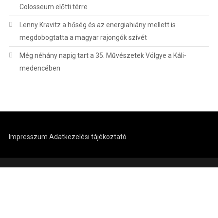
Colosseum előtti térre
Lenny Kravitz a hőség és az energiahiány mellett is
megdobogtatta a magyar rajongók szívét
Még néhány napig tart a 35. Művészetek Völgye a Káli-
medencében
Impresszum
Adatkezelési tájékoztató