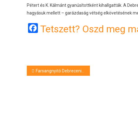
Pétert és K. Kálmánt gyanúsítottként kihallgatták. A De
hagyásuk mellett – garázdaság vétség elkövetésének me
Facebook
Tetszett? Oszd meg má
Bejegyzés
Farsangnyitó Debreceni Dalidó
navigáció