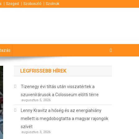
s
Szeged
Szoboszló
Szolnok
tazás
LEGFRISSEBB HÍREK
Tizenegy évi tiltás után visszatértek a
szuvenírárusok a Colosseum előtti térre
augusztus 5, 2026
Lenny Kravitz a hőség és az energiahiány
mellett is megdobogtatta a magyar rajongók
szívét
augusztus 3, 2026