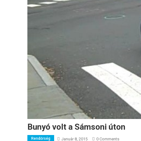
Bunyó volt a Sámsoni úton
Rendőrség
Január 8, 2015
0 Comments