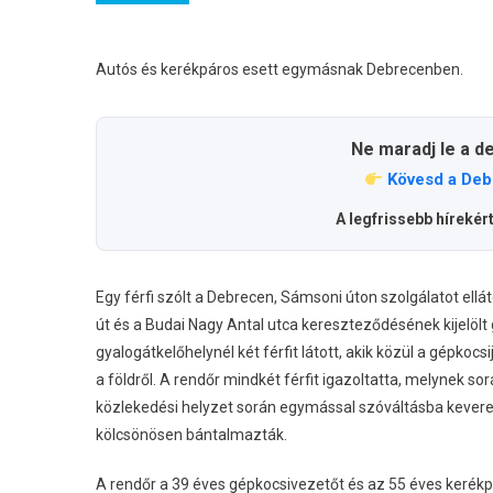
Autós és kerékpáros esett egymásnak Debrecenben.
Ne maradj le a d
Kövesd a Deb
A legfrissebb hírekér
Egy férfi szólt a Debrecen, Sámsoni úton szolgálatot ellá
út és a Budai Nagy Antal utca kereszteződésének kijelölt 
gyalogátkelőhelynél két férfit látott, akik közül a gépkocsi
a földről. A rendőr mindkét férfit igazoltatta, melynek s
közlekedési helyzet során egymással szóváltásba kevered
kölcsönösen bántalmazták.
A rendőr a 39 éves gépkocsivezetőt és az 55 éves kerékpá