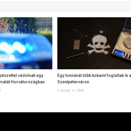
szettel vádolnak egy
Egy tonnánál több kokaint foglaltak le 
omatát Horvátországban
Szentpéterváron
4
január 11, 2024