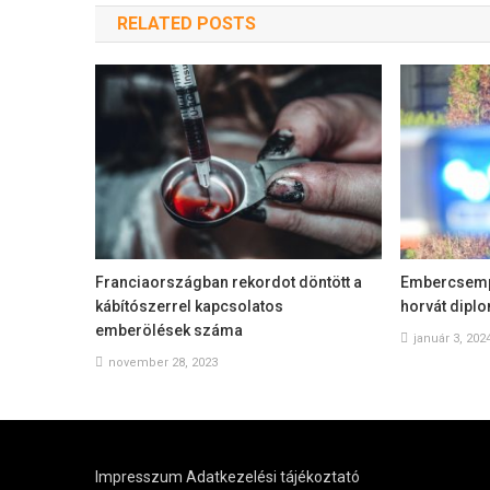
RELATED POSTS
Franciaországban rekordot döntött a
Embercsempé
kábítószerrel kapcsolatos
horvát dipl
emberölések száma
január 3, 202
november 28, 2023
Impresszum
Adatkezelési tájékoztató