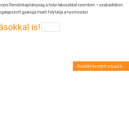
breceni Rendőrkapitányság a helyi lakosokkal szemben – szabadlábon
galapozott gyanúja miatt folytatja a nyomozást.
sokkal is!
Füstölni kezdett a busz kereke