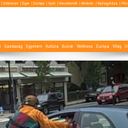
Debrecen
Eger
Európa
Győr
Kecskemét
Miskolc
Nyíregyháza
Péc
t
Gazdaság
Egyetem
Kultúra
Bulvár
Wellness
Európa
Világ
U