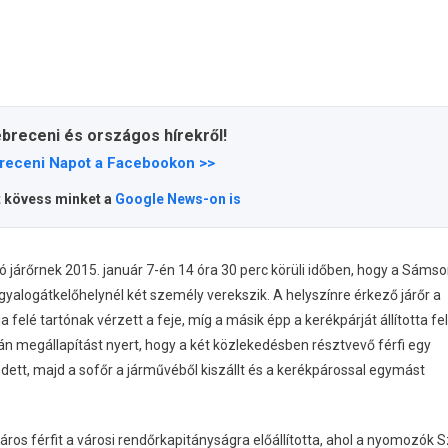
ebreceni és országos hírekről!
receni Napot a Facebookon >>
t kövess minket a
Google News-on is
tó járőrnek 2015. január 7-én 14 óra 30 perc körüli időben, hogy a Sámso
gyalogátkelőhelynél két személy verekszik. A helyszínre érkező járőr a
ja felé tartónak vérzett a feje, míg a másik épp a kerékpárját állította fel
orán megállapítást nyert, hogy a két közlekedésben résztvevő férfi egy
ett, majd a sofőr a járművéből kiszállt és a kerékpárossal egymást
ros férfit a városi rendőrkapitányságra előállította, ahol a nyomozók S