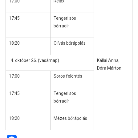
17:00
Relax
17:45
Tengeri sós
bőrradír
18:20
Olívás bőrápolás
október 26. (vasárnap)
Kállai Anna,
Dóra Márton
17:00
Sörös felöntés
17:45
Tengeri sós
bőrradír
18:20
Mézes bőrápolás