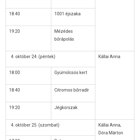
18:40
1001 éjszaka
19:20
Mézédes
bőrápolás
október 24. (péntek)
Kállai Anna
18:00
Gyümölcsös kert
18:40
Citromos bőrradír
19:20
Jégkorszak
október 25. (szombat)
Kállai Anna,
Dóra Márton