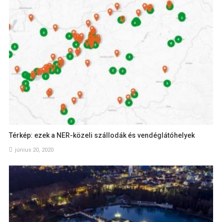
Térkép: ezek a NER-közeli szállodák és vendéglátóhelyek
június 20, 2020