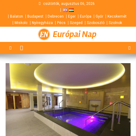
Skip
csütörtök, augusztus 06, 2026
to
Balaton
Budapest
Debrecen
Eger
Európa
Győr
Kecskemét
content
Miskolc
Nyíregyháza
Pécs
Szeged
Szoboszló
Szolnok
Európai Nap