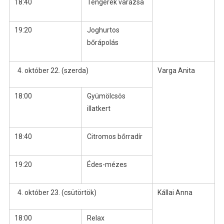
18:40
Tengerek varázsa
19:20
Joghurtos
bőrápolás
október 22. (szerda)
Varga Anita
18:00
Gyümölcsös
illatkert
18:40
Citromos bőrradír
19:20
Édes-mézes
október 23. (csütörtök)
Kállai Anna
18:00
Relax