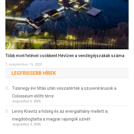
Több mint felével csökkent Hévízen a vendégéjszakák száma
szeptember 15, 2020
LEGFRISSEBB HÍREK
Tizenegy évi tiltás után visszatértek a szuvenírárusok a
Colosseum előtti térre
augusztus 5, 2026
Lenny Kravitz a hőség és az energiahiány mellett is
megdobogtatta a magyar rajongók szívét
augusztus 3, 2026